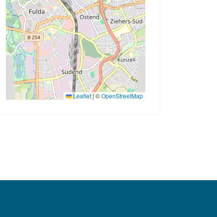
Leaflet
|
©
OpenStreetMap