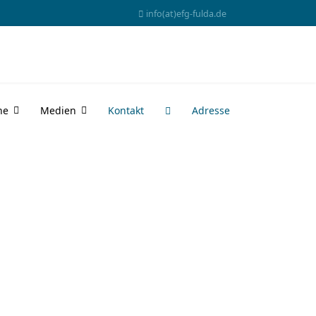
info(at)efg-fulda.de
ne
Medien
Kontakt
Adresse