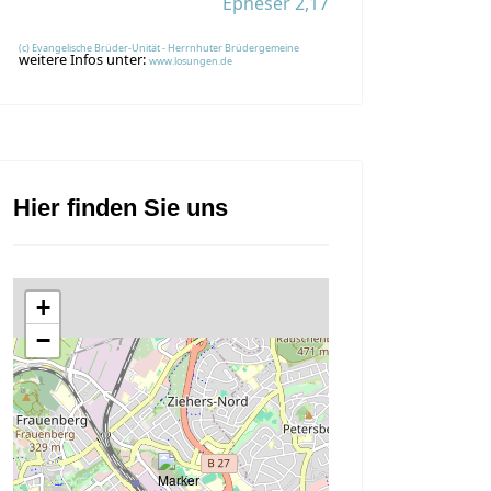
Epheser 2,17
(c) Evangelische Brüder-Unität - Herrnhuter Brüdergemeine
weitere Infos unter:
www.losungen.de
Hier finden Sie uns
+
−