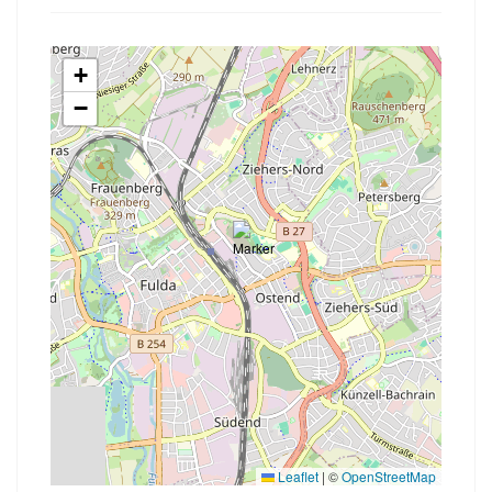
+
−
Leaflet
|
©
OpenStreetMap