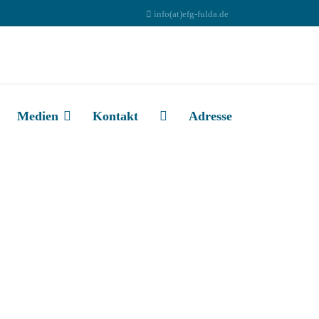
info(at)efg-fulda.de
Medien
Kontakt
Adresse