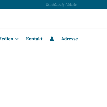
info(at)efg-fulda.de
Medien
Kontakt
Adresse