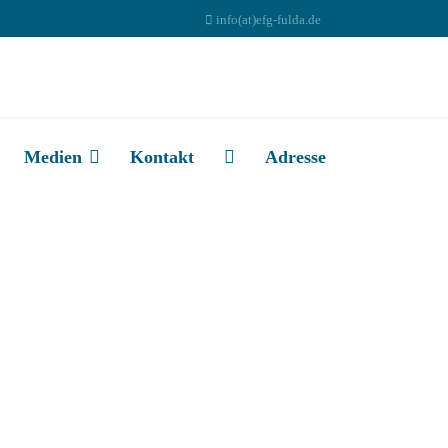
info(at)efg-fulda.de
Medien
Kontakt
Adresse