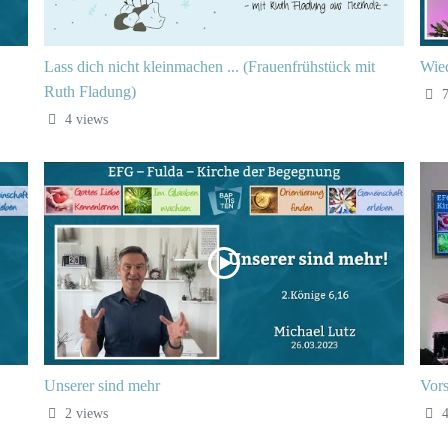
Lass dich nicht kleinmachen ... (Frauenfrühstück mit
Wied
Ruth Fladung)
7
4 views
Unserer sind mehr
Vors
2 views
4