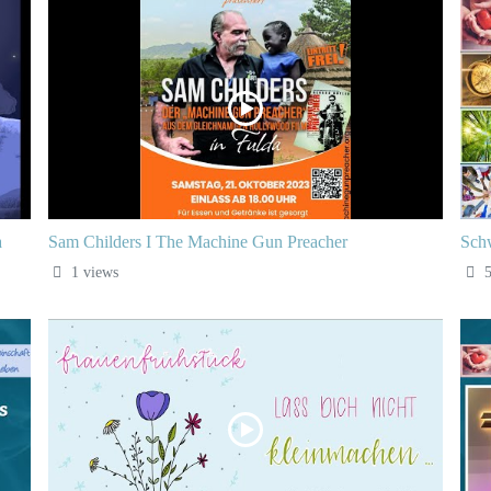
a
Sam Childers I The Machine Gun Preacher
Sch
1 views
5