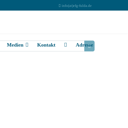
info(at)efg-fulda.de
Medien
Kontakt
Adresse